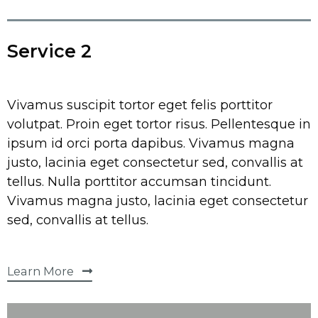
Service 2
Vivamus suscipit tortor eget felis porttitor
volutpat. Proin eget tortor risus. Pellentesque in
ipsum id orci porta dapibus. Vivamus magna
justo, lacinia eget consectetur sed, convallis at
tellus. Nulla porttitor accumsan tincidunt.
Vivamus magna justo, lacinia eget consectetur
sed, convallis at tellus.
Learn More